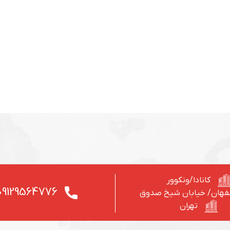
کانادا/ونکوور
09129564776
فهان/ خیابان شیخ صدوق
تهران