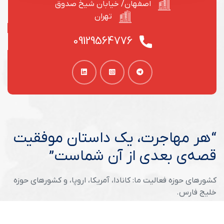
اصفهان/ خیابان شیخ صدوق
تهران
09129564776
ر مهاجرت، یک داستان موفقیت
ه‌ی بعدی از آن شماست”
رهای حوزه فعالیت ما: کانادا، آمریکا، اروپا، و کشورهای حوزه
ج فارس.